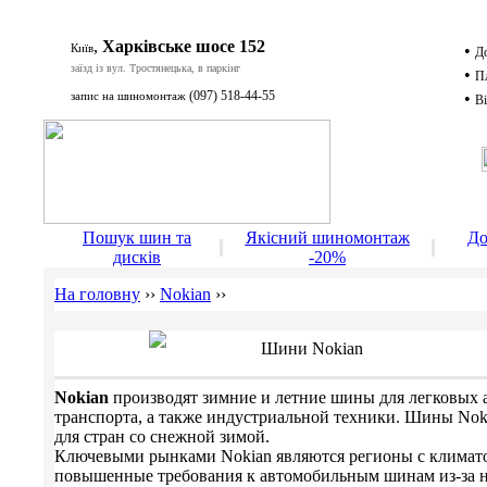
,
Харківське шосе 152
Київ
•
Д
заїзд із вул. Тростянецька, в паркінг
•
П
(097) 518-44-55
запис на шиномонтаж
•
Ві
Д
Пошук шин та
Якісний шиномонтаж
До
дисків
-20%
На головну
››
Nokian
››
Шини Nokian
Nokian
производят зимние и летние шины для легковых 
транспорта, а также индустриальной техники. Шины Nok
для стран со снежной зимой.
Ключевыми рынками Nokian являются регионы с климато
повышенные требования к автомобильным шинам из-за н