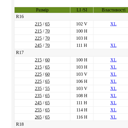
Размір
LI /SI
Властивості
R16
215
/
65
102 V
XL
215
/
70
100 H
225
/
70
103 H
245
/
70
111 H
XL
R17
215
/
60
100 H
XL
215
/
65
103 H
XL
225
/
60
103 V
XL
225
/
65
106 H
XL
235
/
55
103 V
XL
235
/
65
108 H
XL
245
/
65
111 H
XL
255
/
65
114 H
XL
265
/
65
116 H
XL
R18