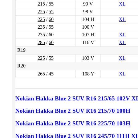
215
/
55
99 V
XL
225
/
55
98 V
225
/
60
104 H
XL
235
/
55
100 V
235
/
60
107 H
XL
285
/
60
116 V
XL
R19
225
/
55
103 V
XL
R20
265
/
45
108 Y
XL
Nokian Hakka Blue 2 SUV
R16 215/65
102V X
Nokian Hakka Blue 2 SUV
R16 215/70
100H
Nokian Hakka Blue 2 SUV
R16 225/70
103H
Nokian Hakka Blue 2 SUV
R16 245/70
111H X