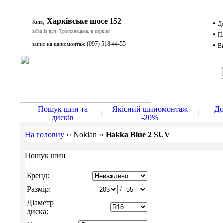
,
Харківське шосе 152
Київ
•
Д
заїзд із вул. Тростянецька, в паркінг
•
П
(097) 518-44-55
запис на шиномонтаж
•
Ві
Д
Пошук шин та
Якісний шиномонтаж
До
дисків
-20%
На головну
››
Nokian
››
Hakka Blue 2 SUV
Пошук шин
Бренд:
Размір:
/
Діаметр
диска: