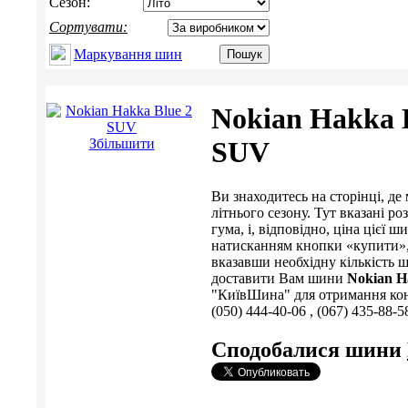
Сезон:
Сортувати:
Маркування шин
Nokian Hakka 
Збільшити
SUV
Ви знаходитесь на сторінці, 
літнього сезону. Тут вказані р
гума, і, відповідно, ціна ціє
натисканням кнопки «купити», 
вказавши необхідну кількість ш
доставити Вам шини
Nokian H
"КиївШина" для отримання консу
(050) 444-40-06 , (067) 435-88-5
Сподобалися шини