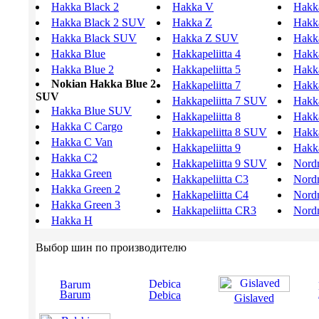
Hakka Black 2
Hakka V
Hakka
Hakka Black 2 SUV
Hakka Z
Hakka
Hakka Black SUV
Hakka Z SUV
Hakka
Hakka Blue
Hakkapeliitta 4
Hakka
Hakka Blue 2
Hakkapeliitta 5
Hakka
Nokian Hakka Blue 2
Hakkapeliitta 7
Hakka
SUV
Hakkapeliitta 7 SUV
Hakka
Hakka Blue SUV
Hakkapeliitta 8
Hakka
Hakka C Cargo
Hakkapeliitta 8 SUV
Hakka
Hakka C Van
Hakkapeliitta 9
Hakka
Hakka C2
Hakkapeliitta 9 SUV
Nord
Hakka Green
Hakkapeliitta C3
Nord
Hakka Green 2
Hakkapeliitta C4
Nord
Hakka Green 3
Hakkapeliitta CR3
Nord
Hakka H
Выбор шин по производителю
Barum
Debica
Gislaved