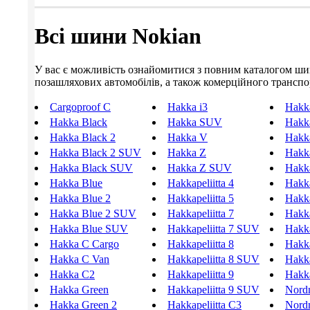
Всі шини Nokian
У вас є можливість ознайомитися з повним каталогом шин N
позашляхових автомобілів, а також комерційного транспорт
Cargoproof C
Hakka i3
Hakka
Hakka Black
Hakka SUV
Hakka
Hakka Black 2
Hakka V
Hakka
Hakka Black 2 SUV
Hakka Z
Hakka
Hakka Black SUV
Hakka Z SUV
Hakka
Hakka Blue
Hakkapeliitta 4
Hakka
Hakka Blue 2
Hakkapeliitta 5
Hakka
Hakka Blue 2 SUV
Hakkapeliitta 7
Hakka
Hakka Blue SUV
Hakkapeliitta 7 SUV
Hakka
Hakka C Cargo
Hakkapeliitta 8
Hakka
Hakka C Van
Hakkapeliitta 8 SUV
Hakka
Hakka C2
Hakkapeliitta 9
Hakka
Hakka Green
Hakkapeliitta 9 SUV
Nord
Hakka Green 2
Hakkapeliitta C3
Nord