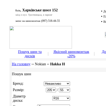
,
Харківське шосе 152
Київ
•
Д
заїзд із вул. Тростянецька, в паркінг
•
П
(097) 518-44-55
запис на шиномонтаж
•
Ві
Д
Пошук шин та
Якісний шиномонтаж
До
дисків
-20%
На головну
››
Nokian
››
Hakka H
Пошук шин
Бренд:
Размір:
/
Діаметр
диска: