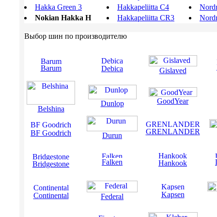
Hakka Green 3
Hakkapeliitta C4
Nord
Nokian Hakka H
Hakkapeliitta CR3
Nord
Выбор шин по производителю
Barum
Debica
Gislaved
GoodYear
Dunlop
Belshina
GRENLANDER
BF Goodrich
Durun
Falken
Hankook
Bridgestone
Kapsen
Continental
Federal