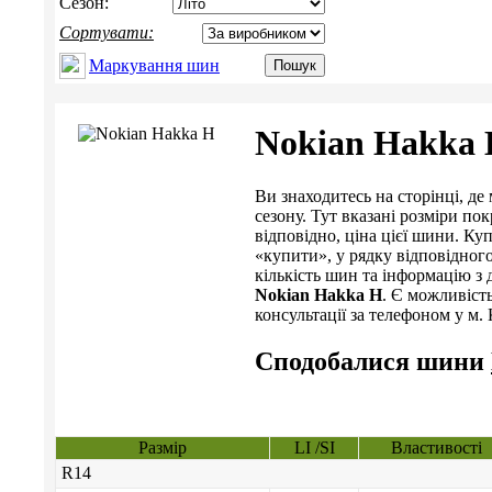
Сезон:
Сортувати:
Маркування шин
Nokian Hakka
Ви знаходитесь на сторінці, 
сезону. Тут вказані розміри пок
відповідно, ціна цієї шини. 
«купити», у рядку відповідног
кількість шин та інформацію з 
Nokian Hakka H
. Є можливіст
консультації за телефоном у м. К
Сподобалися шини
Размір
LI /SI
Властивості
R14