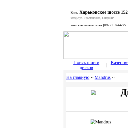
,
Харьковское шоссе 152
Киев
заезд с ул. Тростянецкая, в паркинг
(097) 518-44-55
запись на шиномонтаж
Поиск шин и
Качеств
дисков
На главную
››
Mandrus
››
Д