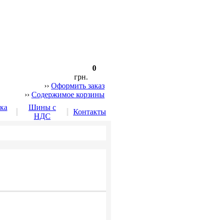
0
грн.
››
Оформить заказ
››
Содержимое корзины
ка
Шины с
Контакты
НДС