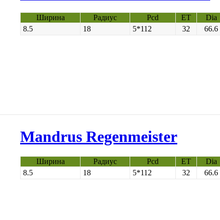
Ширина
Радиус
Pcd
ET
Dia
8.5
18
5*112
32
66.6
Mandrus Regenmeister
Ширина
Радиус
Pcd
ET
Dia
8.5
18
5*112
32
66.6