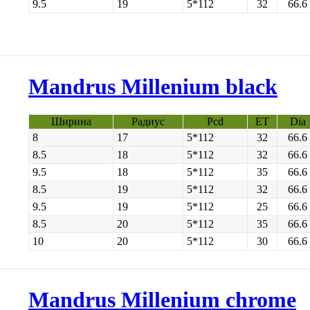
9.5
19
5*112
32
66.6
Mandrus Millenium black
Ширина
Радиус
Pcd
ET
Dia
8
17
5*112
32
66.6
8.5
18
5*112
32
66.6
9.5
18
5*112
35
66.6
8.5
19
5*112
32
66.6
9.5
19
5*112
25
66.6
8.5
20
5*112
35
66.6
10
20
5*112
30
66.6
Mandrus Millenium chrome