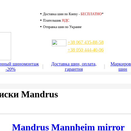
•
Доставка шин по Киеву -
БЕСПЛАТНО
*
•
Плательшик
НДС
•
Отправка шин по Украине
Доставка шин по Киеву
+38 067 435-88-58
+38 050 444-40-06
доставка работает до 22-00
енный шиномонтаж
Доставка шин, оплата,
Маркиров
-20%
гарантия
шин
иски Mandrus
Mandrus Mannheim mirror