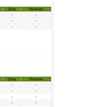
Цена
Наличие
-
-
-
-
-
-
Цена
Наличие
-
-
-
-
-
-
-
-