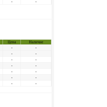
-
-
Цена
Наличие
-
-
-
-
-
-
-
-
-
-
-
-
-
-