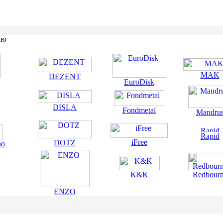
лю
MAK
DEZENT
EuroDisk
DISLA
Fondmetal
Mandru
Rapid
iFree
DOTZ
no
K&K
Redbour
ENZO