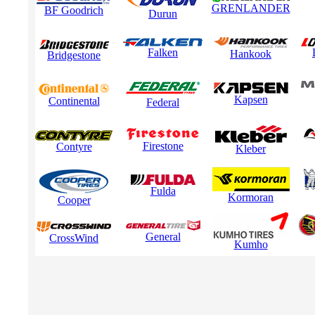
GRENLANDER
BF Goodrich
Durun
Falken
Hankook
Bridgestone
Kapsen
Continental
Federal
Firestone
Contyre
Kleber
Fulda
Kormoran
Cooper
General
CrossWind
Kumho