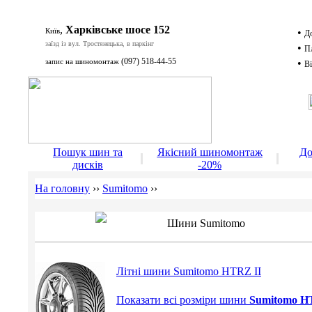
,
Харківське шосе 152
Київ
•
Д
заїзд із вул. Тростянецька, в паркінг
•
П
(097) 518-44-55
запис на шиномонтаж
•
Ві
Д
Пошук шин та
Якісний шиномонтаж
До
дисків
-20%
На головну
››
Sumitomo
››
Шини Sumitomo
Літні шини Sumitomo HTRZ II
Показати всі розміри шини
Sumitomo H