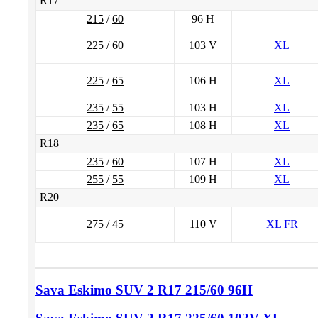
R17
215
/
60
96 H
225
/
60
103 V
XL
225
/
65
106 H
XL
235
/
55
103 H
XL
235
/
65
108 H
XL
R18
235
/
60
107 H
XL
255
/
55
109 H
XL
R20
275
/
45
110 V
XL
FR
Sava Eskimo SUV 2
R17 215/60
96H