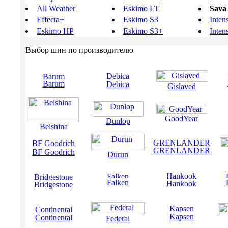
All Weather
Eskimo LT
Sava
Effecta+
Eskimo S3
Inten
Eskimo HP
Eskimo S3+
Inten
Выбор шин по производителю
Barum
Debica
Gislaved
GoodYear
Dunlop
Belshina
GRENLANDER
BF Goodrich
Durun
Falken
Hankook
Bridgestone
Kapsen
Continental
Federal