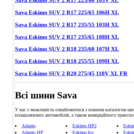
Sava Eskimo SUV 2
R17 225/60
103V XL
Sava Eskimo SUV 2
R17 225/65
106H XL
Sava Eskimo SUV 2
R17 235/55
103H XL
Sava Eskimo SUV 2
R17 235/65
108H XL
Sava Eskimo SUV 2
R18 235/60
107H XL
Sava Eskimo SUV 2
R18 255/55
109H XL
Sava Eskimo SUV 2
R20 275/45
110V XL FR
Всі шини Sava
У вас є можливість ознайомитися з повним каталогом шин S
позашляхових автомобілів, а також комерційного транспорт
Adapto
Eskimo HP2
Eski
Adapto HP
Eskimo Ice
Eski