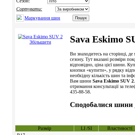
Сезон:
Сортувати:
Маркування шин
Sava Eskimo S
Збільшити
Ви знаходитесь на сторінці, 
сезону. Тут вказані розміри пок
відповідно, ціна цієї шини. 
кнопки «купити», у рядку відп
необхідну кількість шин та інф
Вам шини
Sava Eskimo SUV 2
отримання консультації за телеф
435-88-58.
Сподобалися шини
Размір
LI /SI
Властивості