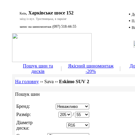
,
Харківське шосе 152
Київ
•
Д
заїзд із вул. Тростянецька, в паркінг
•
П
(097) 518-44-55
запис на шиномонтаж
•
Ві
Д
Пошук шин та
Якісний шиномонтаж
До
дисків
-20%
На головну
››
Sava
››
Eskimo SUV 2
Пошук шин
Бренд:
Размір:
/
Діаметр
диска: