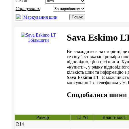
Сезон:
Сортувати:
Маркування шин
Sava Eskimo L
Збільшити
Ви знаходитесь на сторінці, 
сезону. Тут вказані розміри пок
відповідно, ціна цієї шини. 
«купити», у рядку відповідног
кількість шин та інформацію з 
Sava Eskimo LT
. Є можливість
консультації за телефоном у м. К
Сподобалися шини
Размір
LI /SI
Властивості
R14