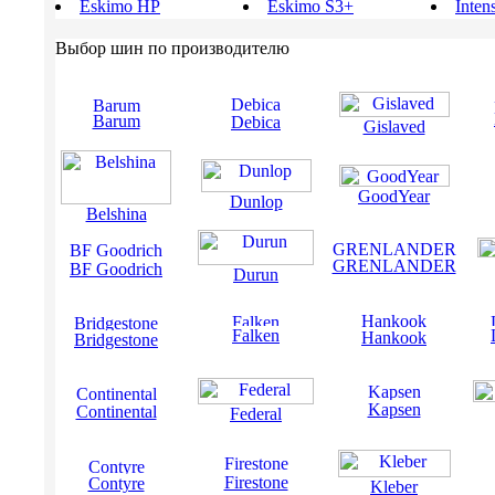
Eskimo HP
Eskimo S3+
Inten
Выбор шин по производителю
Barum
Debica
Gislaved
GoodYear
Dunlop
Belshina
GRENLANDER
BF Goodrich
Durun
Falken
Hankook
Bridgestone
Kapsen
Continental
Federal
Firestone
Contyre
Kleber