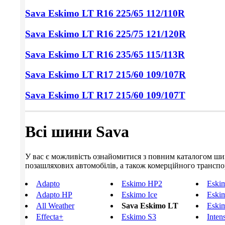
Sava Eskimo LT
R16 225/65
112/110R
Sava Eskimo LT
R16 225/75
121/120R
Sava Eskimo LT
R16 235/65
115/113R
Sava Eskimo LT
R17 215/60
109/107R
Sava Eskimo LT
R17 215/60
109/107T
Всі шини Sava
У вас є можливість ознайомитися з повним каталогом шин S
позашляхових автомобілів, а також комерційного транспорт
Adapto
Eskimo HP2
Eski
Adapto HP
Eskimo Ice
Eski
All Weather
Sava Eskimo LT
Eski
Effecta+
Eskimo S3
Inten