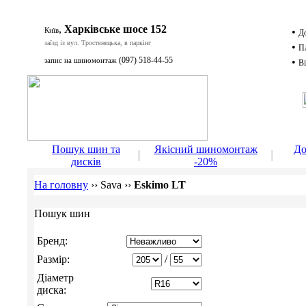
,
Харківське шосе 152
Київ
•
Д
заїзд із вул. Тростянецька, в паркінг
•
П
(097) 518-44-55
запис на шиномонтаж
•
Ві
Д
Пошук шин та
Якісний шиномонтаж
До
дисків
-20%
На головну
››
Sava
››
Eskimo LT
Пошук шин
Бренд:
Размір:
/
Діаметр
диска: