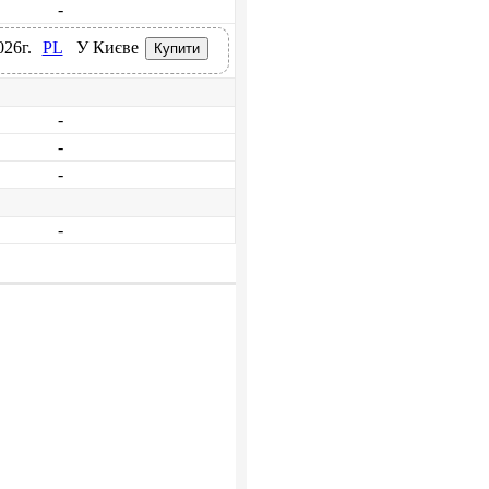
-
026г.
PL
У Києве
-
-
-
-