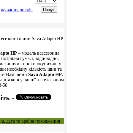
ркування дисків
dapto HP
– модель всесезонна.
потрібна гума, і, відповідно,
исканням кнопки «купити», у
ши необхідну кількість шин та
авити Вам шини
Sava Adapto HP
.
ання консультації за телефоном
8-58.
іть -
на, дата та країна походження