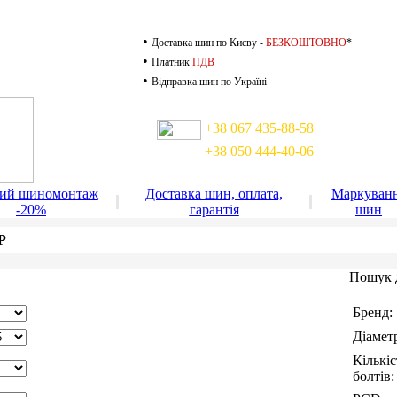
•
Доставка шин по Києву -
БЕЗКОШТОВНО
*
•
Платник
ПДВ
•
Відправка шин по Україні
Доставка шин по Києву
+38 067 435-88-58
+38 050 444-40-06
доставка працює до 22-00
ний шиномонтаж
Доставка шин, оплата,
Маркуван
-20%
гарантія
шин
P
Пошук 
Бренд:
Діамет
Кількіс
болтів: