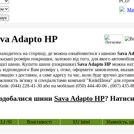
PCD:
Ма
va Adapto HP
находитесь на сторінці, де можна ознайомитися з шиною
Sava A
вказані розміри покришки, залежно від того, для якого автомобіля 
 цієї шини. Купити шини (покришки)
Sava Adapto HP
можна нат
у відповідного Вам розміру і, отже, оформити замовлення, вказав
рмацію з доставки, а саме адресу та час, коли буде зручно дост
жливість зв'язку зі спеціалістами компанії "КиївШина" для отрим
Київ: (044) 228-41-30 або на мобільні (050) 444-40-06 , (067) 435-8
одобалися шини
Sava Adapto HP
? Натисн
LI /SI
Властивості
EU label
Наявність, ці