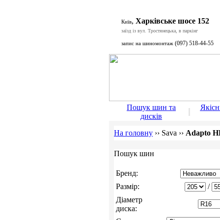
,
Харківське шосе 152
Київ
заїзд із вул. Тростянецька, в паркінг
(097) 518-44-55
запис на шиномонтаж
Пошук шин та
Якіс
дисків
На головну
››
Sava
››
Adapto H
Пошук шин
Бренд:
Размір:
/
Діаметр
диска: