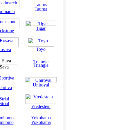
Taurus
admarch
Tigar
ckstone
Toyo
osava
Triangle
Sava
Uniroyal
portiva
Strial
Vredestein
mitomo
Yokohama