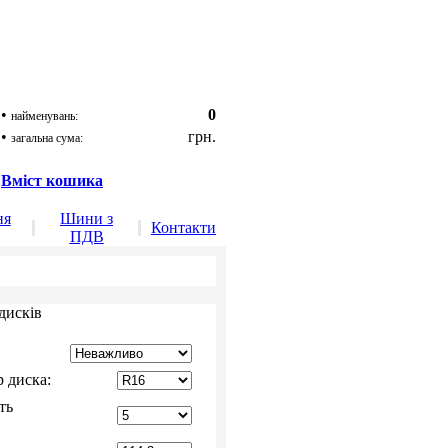
•
0
найменувань:
•
грн.
загальна сума:
Вміст кошика
ня
Шини з
Контакти
ПДВ
дисків
р диска:
ть