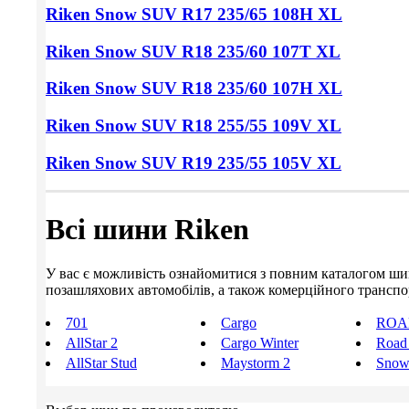
Riken Snow SUV
R17 235/65
108H XL
Riken Snow SUV
R18 235/60
107T XL
Riken Snow SUV
R18 235/60
107H XL
Riken Snow SUV
R18 255/55
109V XL
Riken Snow SUV
R19 235/55
105V XL
Всі шини Riken
У вас є можливість ознайомитися з повним каталогом шин R
позашляхових автомобілів, а також комерційного транспорт
701
Cargo
ROA
AllStar 2
Cargo Winter
Road
AllStar Stud
Maystorm 2
Sno