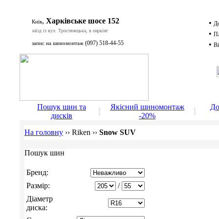
,
Харківське шосе 152
Київ
•
Д
заїзд із вул. Тростянецька, в паркінг
•
П
(097) 518-44-55
запис на шиномонтаж
•
Ві
Д
Пошук шин та
Якісний шиномонтаж
До
дисків
-20%
На головну
››
Riken
››
Snow SUV
Пошук шин
Бренд:
Размір:
/
Діаметр
диска: