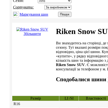
Сезон:
Сортувати:
Маркування шин
Riken Snow S
Збільшити
Ви знаходитесь на сторінці, 
сезону. Тут вказані розміри пок
відповідно, ціна цієї шини. 
«купити», у рядку відповідног
кількість шин та інформацію з 
Riken Snow SUV
. Є можливіст
консультації за телефоном у м. К
Сподобалися шини
Размір
LI /SI
Властивості
R16