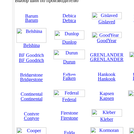
Выбор шин по производителю
Barum
Debica
Gislaved
GoodYear
Dunlop
Belshina
GRENLANDER
BF Goodrich
Durun
Falken
Hankook
Bridgestone
Kapsen
Continental
Federal
Firestone
Contyre
Kleber