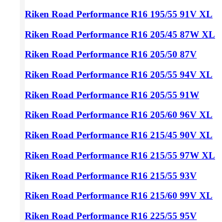
Riken Road Performance
R16 195/55
91V XL
Riken Road Performance
R16 205/45
87W XL
Riken Road Performance
R16 205/50
87V
Riken Road Performance
R16 205/55
94V XL
Riken Road Performance
R16 205/55
91W
Riken Road Performance
R16 205/60
96V XL
Riken Road Performance
R16 215/45
90V XL
Riken Road Performance
R16 215/55
97W XL
Riken Road Performance
R16 215/55
93V
Riken Road Performance
R16 215/60
99V XL
Riken Road Performance
R16 225/55
95V