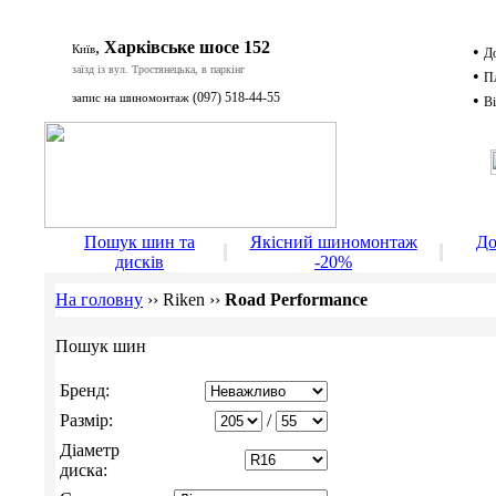
,
Харківське шосе 152
Київ
•
Д
заїзд із вул. Тростянецька, в паркінг
•
П
(097) 518-44-55
запис на шиномонтаж
•
Ві
Д
Пошук шин та
Якісний шиномонтаж
До
дисків
-20%
На головну
››
Riken
››
Road Performance
Пошук шин
Бренд:
Размір:
/
Діаметр
диска: