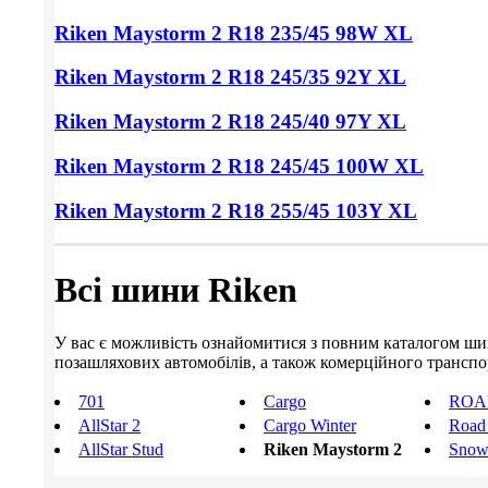
Riken Maystorm 2
R18 235/45
98W XL
Riken Maystorm 2
R18 245/35
92Y XL
Riken Maystorm 2
R18 245/40
97Y XL
Riken Maystorm 2
R18 245/45
100W XL
Riken Maystorm 2
R18 255/45
103Y XL
Всі шини Riken
У вас є можливість ознайомитися з повним каталогом шин R
позашляхових автомобілів, а також комерційного транспорт
701
Cargo
ROA
AllStar 2
Cargo Winter
Road
AllStar Stud
Riken Maystorm 2
Sno