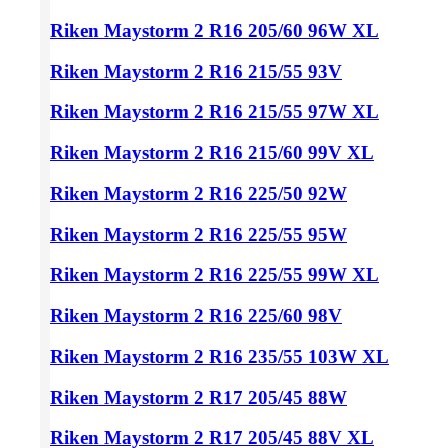
Riken Maystorm 2
R16 205/60
96W XL
Riken Maystorm 2
R16 215/55
93V
Riken Maystorm 2
R16 215/55
97W XL
Riken Maystorm 2
R16 215/60
99V XL
Riken Maystorm 2
R16 225/50
92W
Riken Maystorm 2
R16 225/55
95W
Riken Maystorm 2
R16 225/55
99W XL
Riken Maystorm 2
R16 225/60
98V
Riken Maystorm 2
R16 235/55
103W XL
Riken Maystorm 2
R17 205/45
88W
Riken Maystorm 2
R17 205/45
88V XL