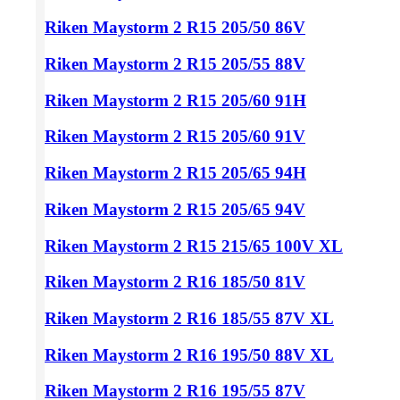
Riken Maystorm 2
R15 205/50
86V
Riken Maystorm 2
R15 205/55
88V
Riken Maystorm 2
R15 205/60
91H
Riken Maystorm 2
R15 205/60
91V
Riken Maystorm 2
R15 205/65
94H
Riken Maystorm 2
R15 205/65
94V
Riken Maystorm 2
R15 215/65
100V XL
Riken Maystorm 2
R16 185/50
81V
Riken Maystorm 2
R16 185/55
87V XL
Riken Maystorm 2
R16 195/50
88V XL
Riken Maystorm 2
R16 195/55
87V