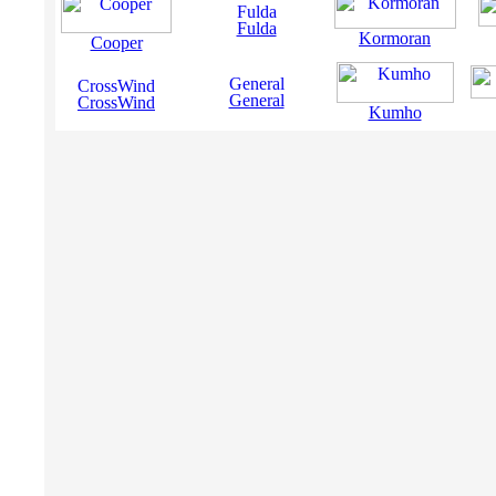
Fulda
Kormoran
Cooper
General
CrossWind
Kumho