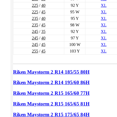
225
/
40
92 Y
XL
225
/
45
95 W
XL
235
/
40
95 Y
XL
235
/
45
98 W
XL
245
/
35
92 Y
XL
245
/
40
97 Y
XL
245
/
45
100 W
XL
255
/
45
103 Y
XL
Riken Maystorm 2
R14 185/55
80H
Riken Maystorm 2
R14 195/60
86H
Riken Maystorm 2
R15 165/60
77H
Riken Maystorm 2
R15 165/65
81H
Riken Maystorm 2
R15 175/65
84H