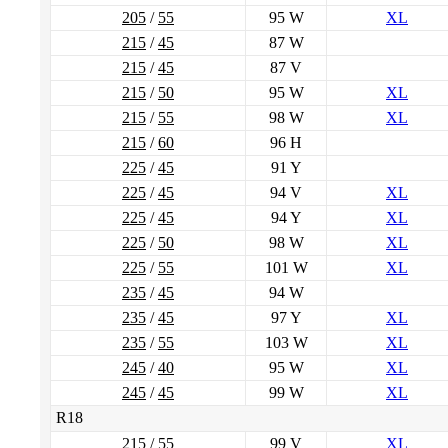
205
/
55
95 W
XL
215
/
45
87 W
215
/
45
87 V
215
/
50
95 W
XL
215
/
55
98 W
XL
215
/
60
96 H
225
/
45
91 Y
225
/
45
94 V
XL
225
/
45
94 Y
XL
225
/
50
98 W
XL
225
/
55
101 W
XL
235
/
45
94 W
235
/
45
97 Y
XL
235
/
55
103 W
XL
245
/
40
95 W
XL
245
/
45
99 W
XL
R18
215
/
55
99 V
XL