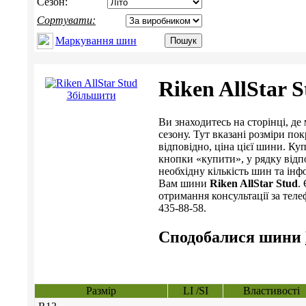
Сезон:
Сортувати:
Маркування шин
Riken AllStar 
Збільшити
Ви знаходитесь на сторінці, 
сезону. Тут вказані розміри пок
відповідно, ціна цієї шини. 
кнопки «купити», у рядку відп
необхідну кількість шин та інф
Вам шини
Riken AllStar Stud
.
отримання консультації за телеф
435-88-58.
Сподобалися шини
Размір
LI /SI
Властивості