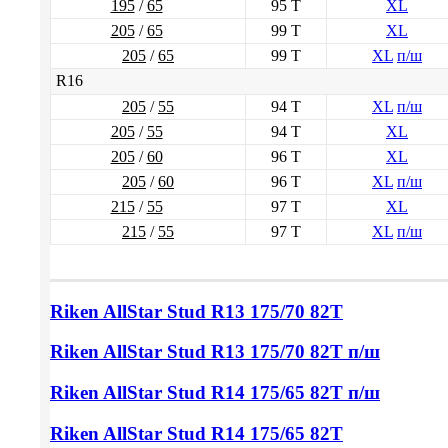
195
/
65
95 T
XL
205
/
65
99 T
XL
205
/
65
99 T
XL
п/ш
R16
205
/
55
94 T
XL
п/ш
205
/
55
94 T
XL
205
/
60
96 T
XL
205
/
60
96 T
XL
п/ш
215
/
55
97 T
XL
215
/
55
97 T
XL
п/ш
Riken AllStar Stud
R13 175/70
82T
Riken AllStar Stud
R13 175/70
82T п/ш
Riken AllStar Stud
R14 175/65
82T п/ш
Riken AllStar Stud
R14 175/65
82T