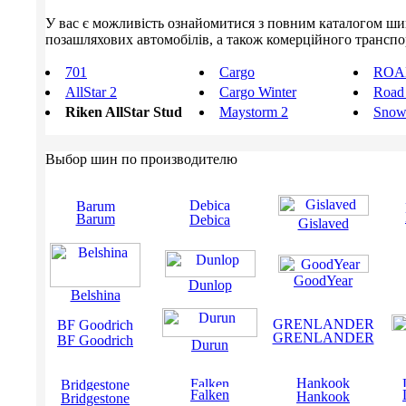
У вас є можливість ознайомитися з повним каталогом шин R
позашляхових автомобілів, а також комерційного транспорт
701
Cargo
ROA
AllStar 2
Cargo Winter
Road
Riken AllStar Stud
Maystorm 2
Sno
Выбор шин по производителю
Barum
Debica
Gislaved
GoodYear
Dunlop
Belshina
GRENLANDER
BF Goodrich
Durun
Falken
Hankook
Bridgestone