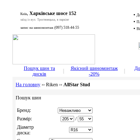
,
Харківське шосе 152
Київ
•
Д
заїзд із вул. Тростянецька, в паркінг
•
П
(097) 518-44-55
запис на шиномонтаж
•
Ві
Д
Пошук шин та
Якісний шиномонтаж
До
дисків
-20%
На головну
››
Riken
››
AllStar Stud
Пошук шин
Бренд:
Размір:
/
Діаметр
диска: