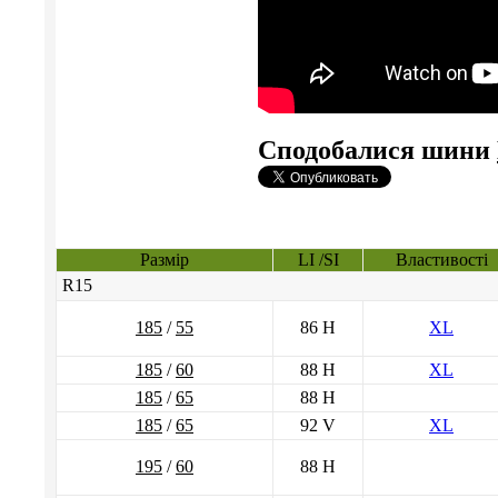
Сподобалися шини
Размір
LI /SI
Властивості
R15
185
/
55
86 H
XL
185
/
60
88 H
XL
185
/
65
88 H
185
/
65
92 V
XL
195
/
60
88 H