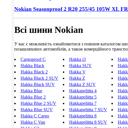
Nokian Seasonproof 2
R20 255/45
105W XL FR
Всі шини Nokian
У вас є можливість ознайомитися з повним каталогом шин N
позашляхових автомобілів, а також комерційного транспорт
Cargoproof C
Hakka i3
Hakka
Hakka Black
Hakka SUV
Hakka
Hakka Black 2
Hakka V
Hakka
Hakka Black 2 SUV
Hakka Z
Hakka
Hakka Black SUV
Hakka Z SUV
Hakka
Hakka Blue
Hakkapeliitta 4
Hakka
Hakka Blue 2
Hakkapeliitta 5
Hakka
Hakka Blue 2 SUV
Hakkapeliitta 7
Hakka
Hakka Blue SUV
Hakkapeliitta 7 SUV
Hakka
Hakka C Cargo
Hakkapeliitta 8
Hakka
Hakka C Van
Hakkapeliitta 8 SUV
Hakka