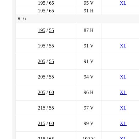
195
/
65
95 V
XL
195
/
65
91 H
R16
195
/
55
87 H
195
/
55
91 V
XL
205
/
55
91 V
205
/
55
94 V
XL
205
/
60
96 H
XL
215
/
55
97 V
XL
215
/
60
99 V
XL
215
/
65
102 V
XL