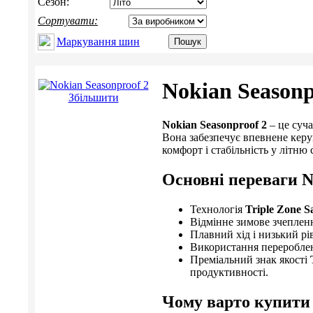
Сезон:
Сортувати:
Маркування шин
Nokian Seasonp
Збільшити
Nokian Seasonproof 2
– це суча
Вона забезпечує впевнене керув
комфорт і стабільність у літню 
Основні переваги
N
Технологія
Triple Zone S
Відмінне зимове зчепленн
Плавний хід і низький рі
Використання перероблени
Преміальний знак якості
продуктивності.
Чому варто купит