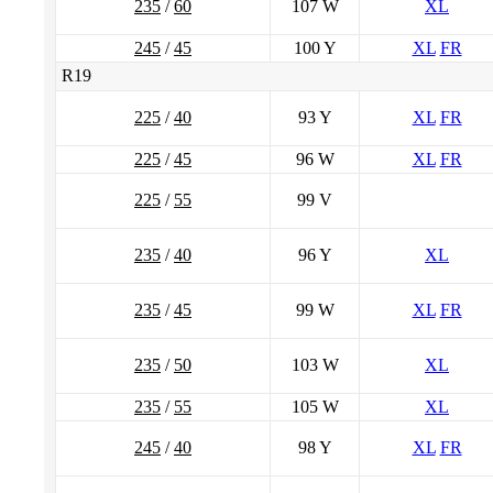
235
/
60
107 W
XL
245
/
45
100 Y
XL
FR
R19
225
/
40
93 Y
XL
FR
225
/
45
96 W
XL
FR
225
/
55
99 V
235
/
40
96 Y
XL
235
/
45
99 W
XL
FR
235
/
50
103 W
XL
235
/
55
105 W
XL
245
/
40
98 Y
XL
FR