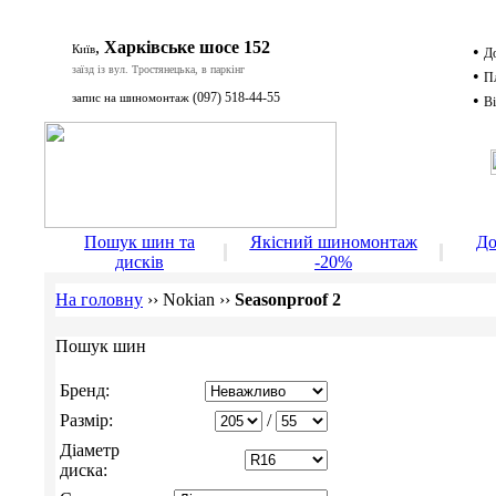
,
Харківське шосе 152
Київ
•
Д
заїзд із вул. Тростянецька, в паркінг
•
П
(097) 518-44-55
запис на шиномонтаж
•
Ві
Д
Пошук шин та
Якісний шиномонтаж
До
дисків
-20%
На головну
››
Nokian
››
Seasonproof 2
Пошук шин
Бренд:
Размір:
/
Діаметр
диска: