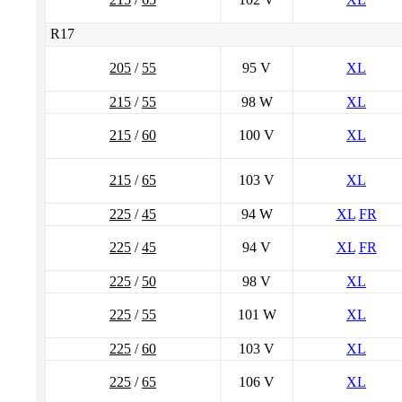
R17
205
/
55
95 V
XL
215
/
55
98 W
XL
215
/
60
100 V
XL
215
/
65
103 V
XL
225
/
45
94 W
XL
FR
225
/
45
94 V
XL
FR
225
/
50
98 V
XL
225
/
55
101 W
XL
225
/
60
103 V
XL
225
/
65
106 V
XL