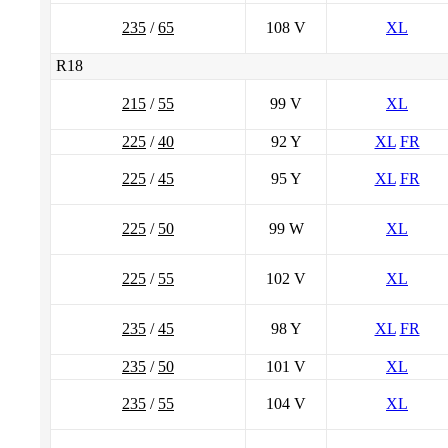
235
/
65
108 V
XL
R18
215
/
55
99 V
XL
225
/
40
92 Y
XL
FR
225
/
45
95 Y
XL
FR
225
/
50
99 W
XL
225
/
55
102 V
XL
235
/
45
98 Y
XL
FR
235
/
50
101 V
XL
235
/
55
104 V
XL