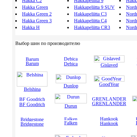
Hakka C2
Hakkapeliitta 9
Hakka
Hakka Green
Hakkapeliitta 9 SUV
Nord
Hakka Green 2
Hakkapeliitta C3
Nord
Hakka Green 3
Hakkapeliitta C4
Nord
Hakka H
Hakkapeliitta CR3
Nord
Выбор шин по производителю
Barum
Debica
Gislaved
GoodYear
Dunlop
Belshina
GRENLANDER
BF Goodrich
Durun
Falken
Hankook
Bridgestone