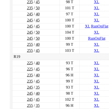
235
/
45
98 T
XL
235
/
50
101 T
XL
245
/
40
97 T
XL
245
/
45
100 T
XL
245
/
45
100 T
XL
RunOnFlat
245
/
50
104 T
XL
245
/
50
100 T
RunOnFlat
255
/
40
99 T
XL
255
/
45
103 T
XL
R19
225
/
40
93 T
XL
225
/
45
96 T
XL
235
/
40
96 H
XL
235
/
45
99 T
XL
245
/
35
93 T
XL
245
/
40
98 T
XL
245
/
45
102 T
XL
255
/
35
96 H
XL