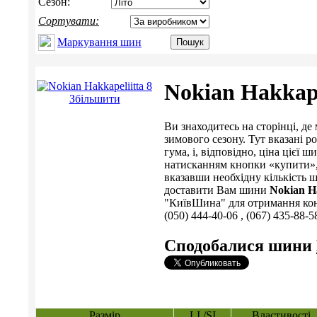
Сезон:
Сортувати:
Маркування шин
Nokian Hakkape
Збільшити
Ви знаходитесь на сторінці, 
зимового сезону. Тут вказані р
гума, і, відповідно, ціна ціє
натисканням кнопки «купити», 
вказавши необхідну кількість ш
доставити Вам шини
Nokian Ha
"КиївШина" для отримання консу
(050) 444-40-06 , (067) 435-88-5
Сподобалися шини
Размір
LI /SI
Властивості