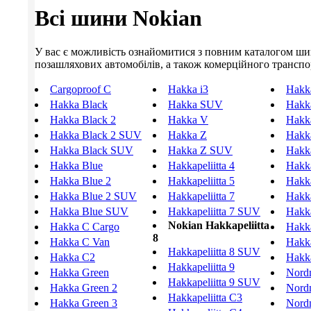
Всі шини Nokian
У вас є можливість ознайомитися з повним каталогом шин N
позашляхових автомобілів, а також комерційного транспорт
Cargoproof C
Hakka i3
Hakka
Hakka Black
Hakka SUV
Hakka
Hakka Black 2
Hakka V
Hakka
Hakka Black 2 SUV
Hakka Z
Hakka
Hakka Black SUV
Hakka Z SUV
Hakka
Hakka Blue
Hakkapeliitta 4
Hakka
Hakka Blue 2
Hakkapeliitta 5
Hakka
Hakka Blue 2 SUV
Hakkapeliitta 7
Hakka
Hakka Blue SUV
Hakkapeliitta 7 SUV
Hakka
Nokian Hakkapeliitta
Hakka C Cargo
Hakka
8
Hakka C Van
Hakka
Hakkapeliitta 8 SUV
Hakka C2
Hakka
Hakkapeliitta 9
Hakka Green
Nord
Hakkapeliitta 9 SUV
Hakka Green 2
Nord
Hakkapeliitta C3
Hakka Green 3
Nord