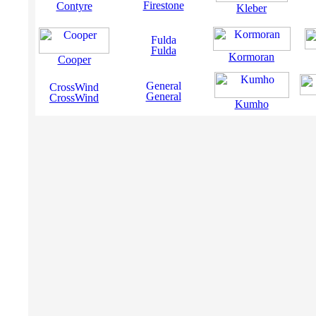
Firestone
Contyre
Kleber
Fulda
Kormoran
Cooper
General
CrossWind
Kumho