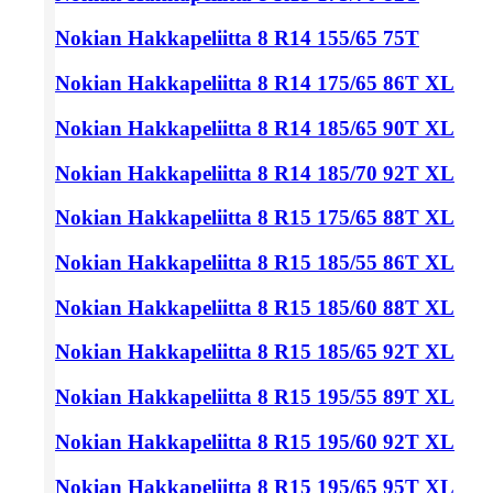
Nokian Hakkapeliitta 8
R14 155/65
75T
Nokian Hakkapeliitta 8
R14 175/65
86T XL
Nokian Hakkapeliitta 8
R14 185/65
90T XL
Nokian Hakkapeliitta 8
R14 185/70
92T XL
Nokian Hakkapeliitta 8
R15 175/65
88T XL
Nokian Hakkapeliitta 8
R15 185/55
86T XL
Nokian Hakkapeliitta 8
R15 185/60
88T XL
Nokian Hakkapeliitta 8
R15 185/65
92T XL
Nokian Hakkapeliitta 8
R15 195/55
89T XL
Nokian Hakkapeliitta 8
R15 195/60
92T XL
Nokian Hakkapeliitta 8
R15 195/65
95T XL