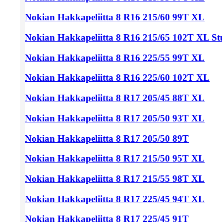
Nokian Hakkapeliitta 8
R16 215/60
99T XL
Nokian Hakkapeliitta 8
R16 215/65
102T XL St
Nokian Hakkapeliitta 8
R16 225/55
99T XL
Nokian Hakkapeliitta 8
R16 225/60
102T XL
Nokian Hakkapeliitta 8
R17 205/45
88T XL
Nokian Hakkapeliitta 8
R17 205/50
93T XL
Nokian Hakkapeliitta 8
R17 205/50
89T
Nokian Hakkapeliitta 8
R17 215/50
95T XL
Nokian Hakkapeliitta 8
R17 215/55
98T XL
Nokian Hakkapeliitta 8
R17 225/45
94T XL
Nokian Hakkapeliitta 8
R17 225/45
91T