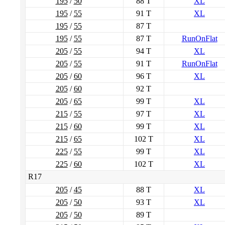
195
/
50
88 T
XL
195
/
55
91 T
XL
195
/
55
87 T
195
/
55
87 T
RunOnFlat
205
/
55
94 T
XL
205
/
55
91 T
RunOnFlat
205
/
60
96 T
XL
205
/
60
92 T
205
/
65
99 T
XL
215
/
55
97 T
XL
215
/
60
99 T
XL
215
/
65
102 T
XL
225
/
55
99 T
XL
225
/
60
102 T
XL
R17
205
/
45
88 T
XL
205
/
50
93 T
XL
205
/
50
89 T