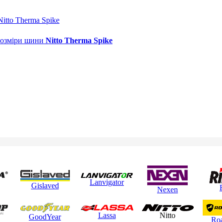
itto Therma Spike
 розміри шини
Nitto Therma Spike
Lanvigator
Gislaved
Nexen
Lassa
Nitto
GoodYear
Ro