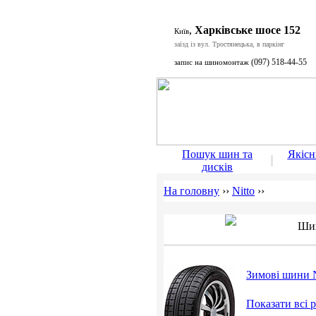
,
Харківське шосе 152
Київ
заїзд із вул. Тростянецька, в паркінг
(097) 518-44-55
запис на шиномонтаж
Пошук шин та
Якіс
дисків
На головну
››
Nitto
››
Шин
Зимові шини 
Показати всі