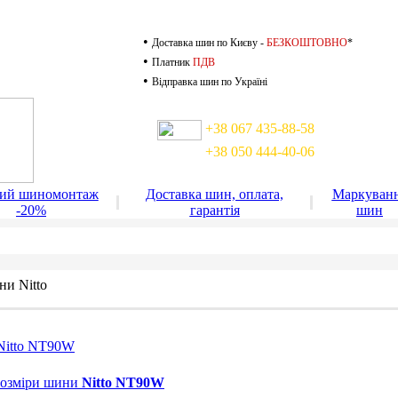
•
Доставка шин по Києву -
БЕЗКОШТОВНО
*
•
Платник
ПДВ
•
Відправка шин по Україні
Доставка шин по Києву
+38 067 435-88-58
+38 050 444-40-06
доставка працює до 22-00
ний шиномонтаж
Доставка шин, оплата,
Маркуван
-20%
гарантія
шин
и Nitto
Nitto NT90W
 розміри шини
Nitto NT90W