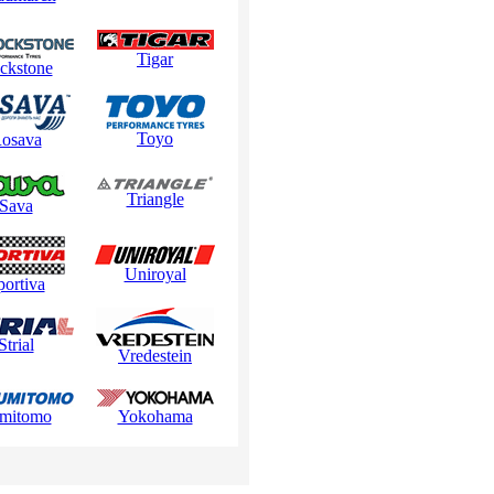
Tigar
ckstone
Toyo
osava
Triangle
Sava
Uniroyal
portiva
Strial
Vredestein
mitomo
Yokohama