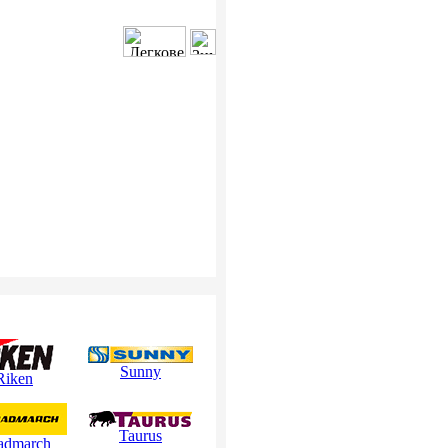
Sunny
Riken
Taurus
admarch