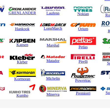
GRENLANDER
Laufenn
Nokian
Ro
LongMarch
Hankook
Orium
R
Kapsen
Marshal
Petlas
Matador
Pirelli
Kleber
S
Michelin
Kormoran
Powertrac
Su
Premiorri
Minerva
Kumho