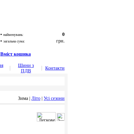
•
0
найменувань:
•
грн.
загальна сума:
Вміст кошика
ня
Шини з
Контакти
ПДВ
Зима
|
Літо
|
Усі сезони