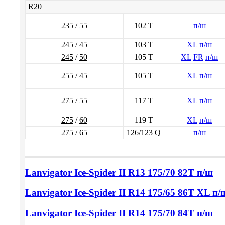
R20
235
/
55
102 T
п/ш
245
/
45
103 T
XL
п/ш
245
/
50
105 T
XL
FR
п/ш
255
/
45
105 T
XL
п/ш
275
/
55
117 T
XL
п/ш
275
/
60
119 T
XL
п/ш
275
/
65
126/123 Q
п/ш
Lanvigator Ice-Spider II
R13 175/70
82T п/ш
Lanvigator Ice-Spider II
R14 175/65
86T XL п/
Lanvigator Ice-Spider II
R14 175/70
84T п/ш