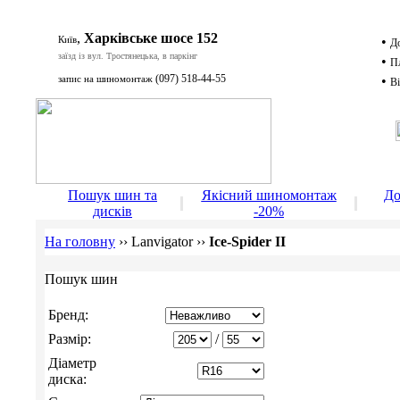
,
Харківське шосе 152
Київ
•
Д
заїзд із вул. Тростянецька, в паркінг
•
П
(097) 518-44-55
запис на шиномонтаж
•
Ві
Д
Пошук шин та
Якісний шиномонтаж
До
дисків
-20%
На головну
››
Lanvigator
››
Ice-Spider II
Пошук шин
Бренд:
Размір:
/
Діаметр
диска: