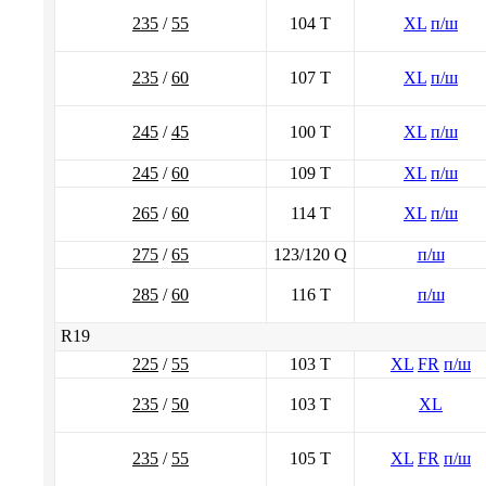
235
/
55
104 T
XL
п/ш
235
/
60
107 T
XL
п/ш
245
/
45
100 T
XL
п/ш
245
/
60
109 T
XL
п/ш
265
/
60
114 T
XL
п/ш
275
/
65
123/120 Q
п/ш
285
/
60
116 T
п/ш
R19
225
/
55
103 T
XL
FR
п/ш
235
/
50
103 T
XL
235
/
55
105 T
XL
FR
п/ш