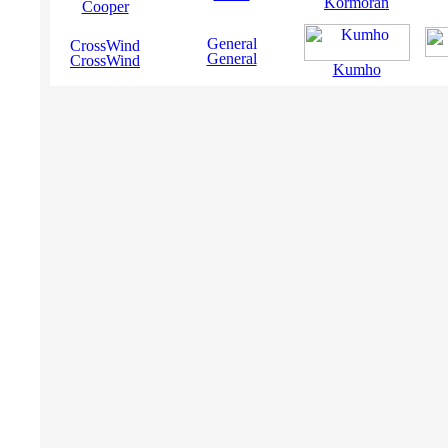
Kormoran
Cooper
General
CrossWind
Kumho