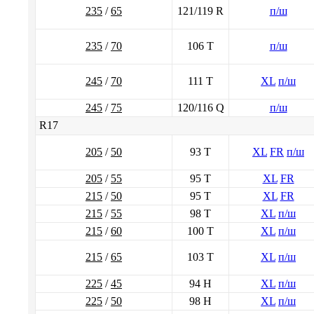
235
/
65
121/119 R
п/ш
235
/
70
106 T
п/ш
245
/
70
111 T
XL
п/ш
245
/
75
120/116 Q
п/ш
R17
205
/
50
93 T
XL
FR
п/ш
205
/
55
95 T
XL
FR
215
/
50
95 T
XL
FR
215
/
55
98 T
XL
п/ш
215
/
60
100 T
XL
п/ш
215
/
65
103 T
XL
п/ш
225
/
45
94 H
XL
п/ш
225
/
50
98 H
XL
п/ш