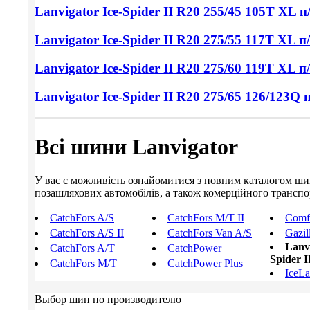
Lanvigator Ice-Spider II
R20 255/45
105T XL п
Lanvigator Ice-Spider II
R20 275/55
117T XL п
Lanvigator Ice-Spider II
R20 275/60
119T XL п
Lanvigator Ice-Spider II
R20 275/65
126/123Q 
Всі шини Lanvigator
У вас є можливість ознайомитися з повним каталогом шин L
позашляхових автомобілів, а також комерційного транспорт
CatchFors A/S
CatchFors M/T II
Comfo
CatchFors A/S II
CatchFors Van A/S
Gazil
Lanvi
CatchFors A/T
CatchPower
Spider I
CatchFors M/T
CatchPower Plus
IceL
Выбор шин по производителю