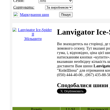
Сезон:
Сортувати:
Маркування шин
Lanvigator Ice-
Збільшити
Ви знаходитесь на сторінці, 
зимового сезону. Тут вказані р
гума, і, відповідно, ціна ціє
натисканням кнопки «купити», 
вказавши необхідну кількість ш
доставити Вам шини
Lanvigato
"КиївШина" для отримання консу
(050) 444-40-06 , (067) 435-88-5
Сподобалися шини
Размір
LI /SI
Властивості