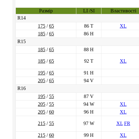
Размір
LI /SI
Властивості
R14
175
/
65
86 T
XL
185
/
65
86 H
R15
185
/
65
88 H
185
/
65
92 T
XL
195
/
65
91 H
205
/
65
94 V
R16
195
/
55
87 V
205
/
55
94 W
XL
205
/
60
96 H
XL
215
/
55
97 W
XL
FR
215
/
60
99 H
XL