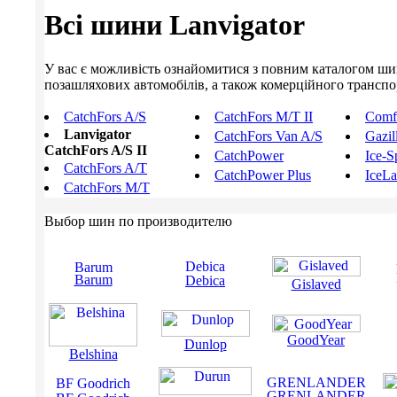
Всі шини Lanvigator
У вас є можливість ознайомитися з повним каталогом шин L
позашляхових автомобілів, а також комерційного транспорт
CatchFors A/S
CatchFors M/T II
Comfo
Lanvigator
CatchFors Van A/S
Gazil
CatchFors A/S II
CatchPower
Ice-S
CatchFors A/T
CatchPower Plus
IceL
CatchFors M/T
Выбор шин по производителю
Barum
Debica
Gislaved
GoodYear
Dunlop
Belshina
GRENLANDER