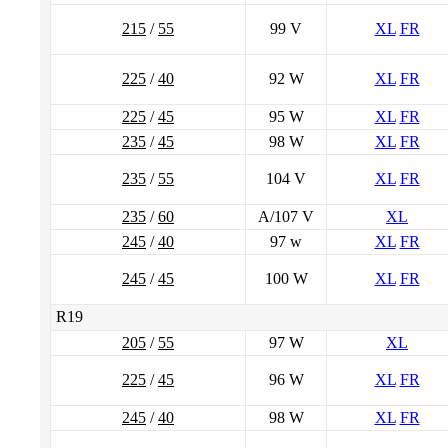
215
/
55
99 V
XL
FR
225
/
40
92 W
XL
FR
225
/
45
95 W
XL
FR
235
/
45
98 W
XL
FR
235
/
55
104 V
XL
FR
235
/
60
A/107 V
XL
245
/
40
97 w
XL
FR
245
/
45
100 W
XL
FR
R19
205
/
55
97 W
XL
225
/
45
96 W
XL
FR
245
/
40
98 W
XL
FR