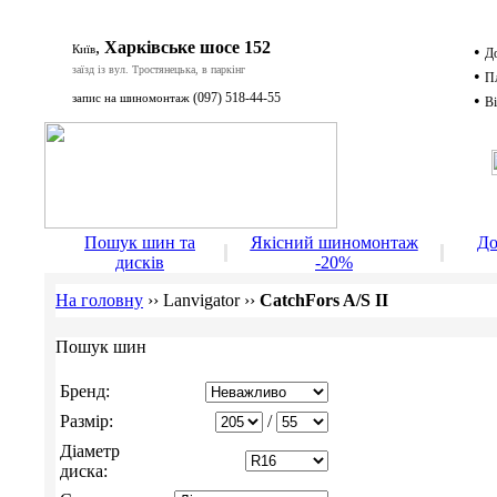
,
Харківське шосе 152
Київ
•
Д
заїзд із вул. Тростянецька, в паркінг
•
П
(097) 518-44-55
запис на шиномонтаж
•
Ві
Д
Пошук шин та
Якісний шиномонтаж
До
дисків
-20%
На головну
››
Lanvigator
››
CatchFors A/S II
Пошук шин
Бренд:
Размір:
/
Діаметр
диска: