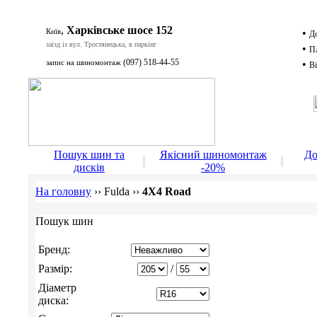
,
Харківське шосе 152
Київ
•
Д
заїзд із вул. Тростянецька, в паркінг
•
П
(097) 518-44-55
запис на шиномонтаж
•
Ві
Д
Пошук шин та
Якісний шиномонтаж
До
дисків
-20%
На головну
››
Fulda
››
4X4 Road
Пошук шин
Бренд:
Размір:
/
Діаметр
диска: