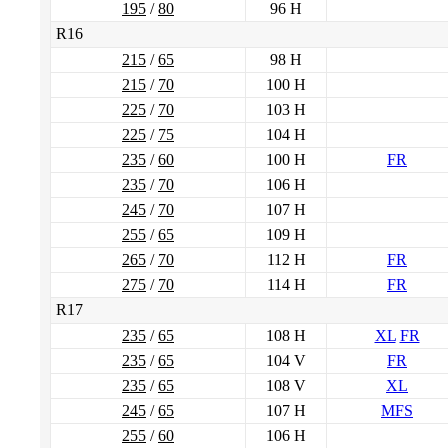
195
/
80
96 H
R16
215
/
65
98 H
215
/
70
100 H
225
/
70
103 H
225
/
75
104 H
235
/
60
100 H
FR
235
/
70
106 H
245
/
70
107 H
255
/
65
109 H
265
/
70
112 H
FR
275
/
70
114 H
FR
R17
235
/
65
108 H
XL
FR
235
/
65
104 V
FR
235
/
65
108 V
XL
245
/
65
107 H
MFS
255
/
60
106 H