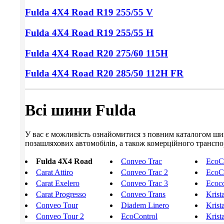
Fulda 4X4 Road
R19 255/55
V
Fulda 4X4 Road
R19 255/55
H
Fulda 4X4 Road
R20 275/60
115H
Fulda 4X4 Road
R20 285/50
112H FR
Всі шини Fulda
У вас є можливість ознайомитися з повним каталогом шин F
позашляхових автомобілів, а також комерційного транспорт
Fulda 4X4 Road
Conveo Trac
EcoC
Carat Attiro
Conveo Trac 2
EcoC
Carat Exelero
Conveo Trac 3
Ecoc
Carat Progresso
Conveo Trans
Krist
Conveo Tour
Diadem Linero
Krist
Conveo Tour 2
EcoControl
Krist