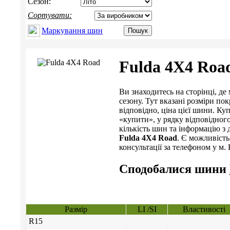
Сезон:
Сортувати:
Маркування шин
Fulda 4X4 Roa
Ви знаходитесь на сторінці, 
сезону. Тут вказані розміри пок
відповідно, ціна цієї шини. 
«купити», у рядку відповідног
кількість шин та інформацію з 
Fulda 4X4 Road
. Є можливість
консультації за телефоном у м. К
Сподобалися шини
Размір
LI /SI
Властивості
R15