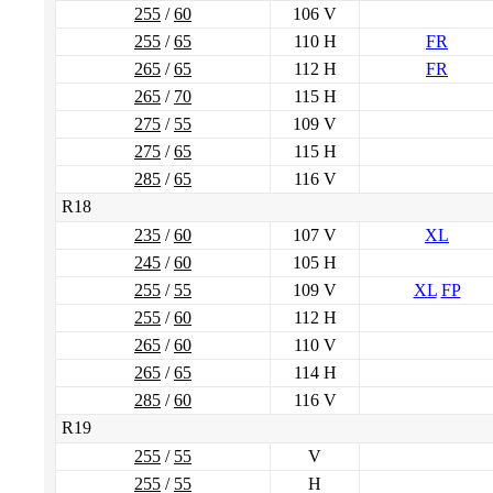
255
/
60
106 V
255
/
65
110 H
FR
265
/
65
112 H
FR
265
/
70
115 H
275
/
55
109 V
275
/
65
115 H
285
/
65
116 V
R18
235
/
60
107 V
XL
245
/
60
105 H
255
/
55
109 V
XL
FP
255
/
60
112 H
265
/
60
110 V
265
/
65
114 H
285
/
60
116 V
R19
255
/
55
V
255
/
55
H