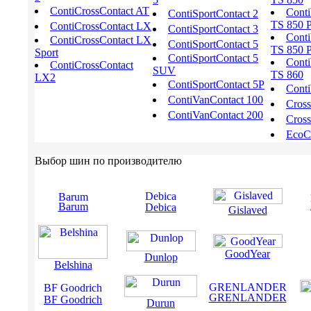
ContiCrossContact AT
Conti
ContiSportContact 2
TS 850 
ContiCrossContact LX
ContiSportContact 3
Conti
ContiCrossContact LX
ContiSportContact 5
TS 850 
Sport
ContiSportContact 5
Conti
ContiCrossContact
SUV
TS 860
LX2
ContiSportContact 5P
Conti
ContiVanContact 100
Cros
ContiVanContact 200
Cross
EcoCo
Выбор шин по производителю
Barum
Debica
Gislaved
GoodYear
Dunlop
Belshina
GRENLANDER
BF Goodrich
Durun