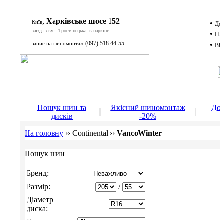
,
Харківське шосе 152
Київ
•
Д
заїзд із вул. Тростянецька, в паркінг
•
П
(097) 518-44-55
запис на шиномонтаж
•
Ві
Д
Пошук шин та
Якісний шиномонтаж
До
дисків
-20%
На головну
››
Continental
››
VancoWinter
Пошук шин
Бренд:
Размір:
/
Діаметр
диска: