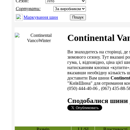
Сезон:
Сортувати:
Маркування шин
Continental Va
Ви знаходитесь на сторінці, 
зимового сезону. Тут вказані р
гума, і, відповідно, ціна ціє
натисканням кнопки «купити», 
вказавши необхідну кількість ш
доставити Вам шини
Continen
"КиївШина" для отримання консу
(050) 444-40-06 , (067) 435-88-5
Сподобалися шини
Размір
LI /SI
Властивості