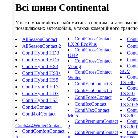
Всі шини Continental
У вас є можливість ознайомитися з повним каталогом шин C
позашляхових автомобілів, а також комерційного транспорт
ContiCrossContact
AllSeasonContact
Cont
LX20 EcoPlus
AllSeasonContact 2
Conti
ContiCrossContact
Conti Hybrid HD3
Conti
UHP
Conti Hybrid HD5
Conti
ContiCrossContact
Conti
Conti Hybrid HS3
Viking
SUV
ContiCrossContact
Conti Hybrid HS3+
Conti
Winter
Conti Hybrid HS5
TS 790
ContiEcoContact 3
Conti Hybrid HT3
Conti
ContiEcoContact 5
Conti Hybrid LD3
TS 810
ContiForceContact
Conti
Conti Hybrid LS3
ContiIceContact
TS 810 S
Conti.eContact
ContiMaxContact
Conti
Conti4x4Contact
MC5
TS 830
ContiPremiumContact
Conti
Conti4x4WinterContact
2
TS 830 
ContiComfortContact
ContiPremiumContact
Conti
5
5
TS 850