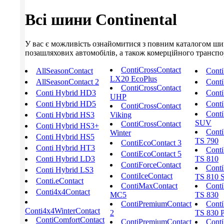
Всі шини Continental
У вас є можливість ознайомитися з повним каталогом шин C
позашляхових автомобілів, а також комерційного транспорт
ContiCrossContact
AllSeasonContact
Cont
LX20 EcoPlus
AllSeasonContact 2
Conti
ContiCrossContact
Conti Hybrid HD3
Conti
UHP
Conti Hybrid HD5
Conti
ContiCrossContact
Conti
Conti Hybrid HS3
Viking
SUV
ContiCrossContact
Conti Hybrid HS3+
Conti
Winter
Conti Hybrid HS5
TS 790
ContiEcoContact 3
Conti Hybrid HT3
Conti
ContiEcoContact 5
Conti Hybrid LD3
TS 810
ContiForceContact
Conti
Conti Hybrid LS3
ContiIceContact
TS 810 S
Conti.eContact
ContiMaxContact
Conti
Conti4x4Contact
MC5
TS 830
ContiPremiumContact
Conti
Conti4x4WinterContact
2
TS 830 
ContiComfortContact
ContiPremiumContact
Conti