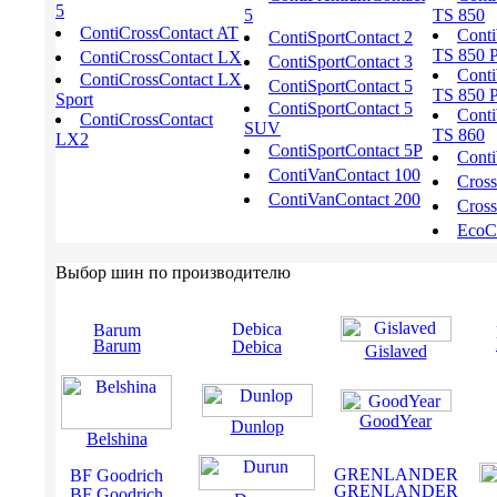
5
5
TS 850
ContiCrossContact AT
Conti
ContiSportContact 2
TS 850 
ContiCrossContact LX
ContiSportContact 3
Conti
ContiCrossContact LX
ContiSportContact 5
TS 850 
Sport
ContiSportContact 5
Conti
ContiCrossContact
SUV
TS 860
LX2
ContiSportContact 5P
Conti
ContiVanContact 100
Cros
ContiVanContact 200
Cross
EcoCo
Выбор шин по производителю
Barum
Debica
Gislaved
GoodYear
Dunlop
Belshina
GRENLANDER
BF Goodrich