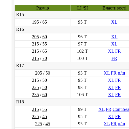
Размір
LI /SI
Властивості
R15
195
/
65
95 T
XL
R16
205
/
60
96 T
XL
215
/
55
97 T
XL
215
/
65
102 T
XL
FR
215
/
70
100 T
FR
R17
205
/
50
93 T
XL
FR
п/ш
215
/
50
95 T
XL
FR
225
/
50
98 T
XL
FR
235
/
60
106 T
XL
FR
R18
215
/
55
99 T
XL
FR
ContiSea
225
/
45
95 T
XL
FR
225
/
45
95 T
XL
FR
п/ш