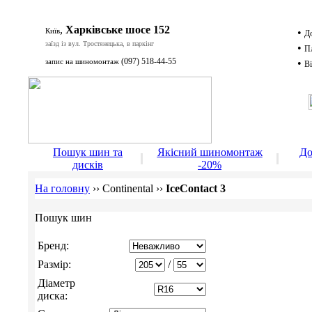
,
Харківське шосе 152
Київ
•
Д
заїзд із вул. Тростянецька, в паркінг
•
П
(097) 518-44-55
запис на шиномонтаж
•
Ві
Д
Пошук шин та
Якісний шиномонтаж
До
дисків
-20%
На головну
››
Continental
››
IceContact 3
Пошук шин
Бренд:
Размір:
/
Діаметр
диска: