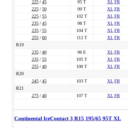
225
/
45
95 T
XL
FR
225
/
50
99 T
XL
FR
225
/
55
102 T
XL
FR
235
/
45
98 T
XL
FR
235
/
55
104 T
XL
FR
255
/
60
112 T
XL
FR
R19
235
/
40
96 Е
XL
FR
235
/
55
105 T
XL
FR
255
/
40
100 T
XL
FR
R20
245
/
45
103 T
XL
FR
R21
275
/
40
107 T
XL
FR
Continental IceContact 3
R15 195/65
95T XL