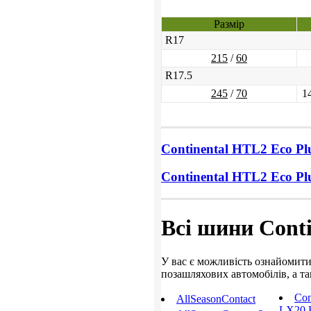
Размір
R17
215
/
60
R17.5
245
/
70
1
Continental HTL2 Eco Pl
Continental HTL2 Eco Pl
Всі шини Conti
У вас є можливість ознайомитис
позашляхових автомобілів, а та
Con
AllSeasonContact
LX20 