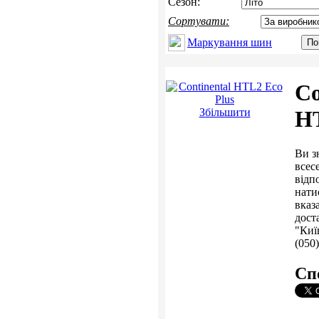
Сезон:
Сортувати:
Маркування шин
Co
Збільшити
HT
Ви з
всес
відп
нати
вказ
дост
"Киї
(050)
Сп