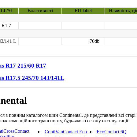
LI /SI
Властивості
EU label
Наявність, ці
R1 7
43/141 L
70db
us
R17 215/60
R17
us
R17.5 245/70
143/141L
nental
я з повним каталогом шин Continental, де представлені всі старі 
кож комерційного транспорту, будь-якого сезону експлуатації.
tiCrossContact
ContiVanContact Eco
EcoContact 6Q
EcoPlus