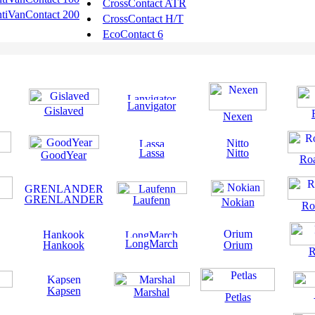
CrossContact ATR
tiVanContact 200
CrossContact H/T
EcoContact 6
Lanvigator
Gislaved
Nexen
Lassa
Nitto
GoodYear
Ro
GRENLANDER
Laufenn
Nokian
Ro
LongMarch
Hankook
Orium
R
Kapsen
Marshal
Petlas