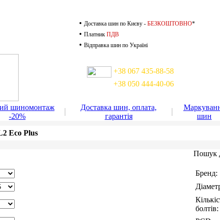
•
Доставка шин по Києву -
БЕЗКОШТОВНО
*
•
Платник
ПДВ
•
Відправка шин по Україні
Доставка шин по Києву
+38 067 435-88-58
+38 050 444-40-06
доставка працює до 22-00
ний шиномонтаж
Доставка шин, оплата,
Маркуван
-20%
гарантія
шин
2 Eco Plus
Пошук 
Бренд:
Діамет
Кількіс
болтів: