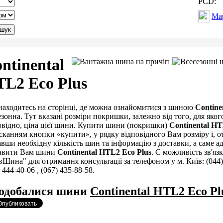
PCD:
Ма
ntinental
L2 Eco Plus
находитесь на сторінці, де можна ознайомитися з шиною
Contine
езонна. Тут вказані розміри покришки, залежно від того, для якого
овідно, ціна цієї шини. Купити шини (покришки)
Continental HT
сканням кнопки «купити», у рядку відповідного Вам розміру і, 
авши необхідну кількість шин та інформацію з доставки, а саме ад
авити Вам шини
Continental HTL2 Eco Plus
. Є можливість зв'язк
вШина" для отримання консультації за телефоном у м. Київ: (044)
 444-40-06 , (067) 435-88-58.
одобалися шини
Continental HTL2 Eco Pl