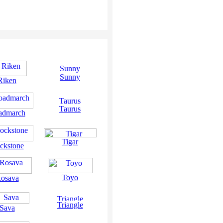
Sunny
Riken
Taurus
admarch
Tigar
ckstone
Toyo
osava
Triangle
Sava