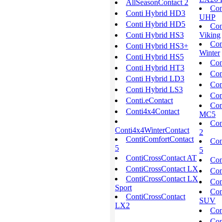
AllSeasonContact 2
Con
Conti Hybrid HD3
UHP
Conti Hybrid HD5
Con
Conti Hybrid HS3
Viking
Con
Conti Hybrid HS3+
Winter
Conti Hybrid HS5
Con
Conti Hybrid HT3
Con
Conti Hybrid LD3
Con
Conti Hybrid LS3
Con
Conti.eContact
Con
Conti4x4Contact
MC5
Con
Conti4x4WinterContact
2
ContiComfortContact
Con
5
5
ContiCrossContact AT
Con
ContiCrossContact LX
Con
ContiCrossContact LX
Con
Sport
Con
ContiCrossContact
SUV
LX2
Con
Con