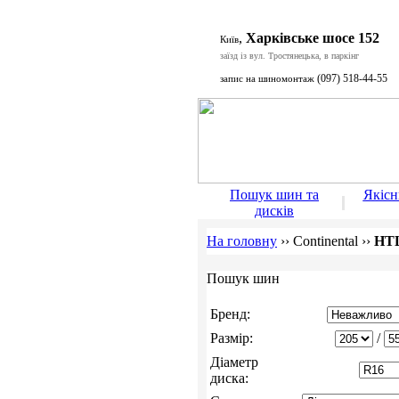
,
Харківське шосе 152
Київ
заїзд із вул. Тростянецька, в паркінг
(097) 518-44-55
запис на шиномонтаж
Пошук шин та
Якіс
дисків
На головну
››
Continental
››
HTL
Пошук шин
Бренд:
Размір:
/
Діаметр
диска: