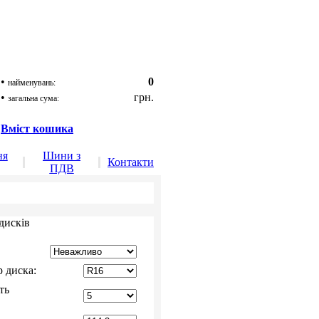
•
0
найменувань:
•
грн.
загальна сума:
Вміст кошика
ня
Шини з
Контакти
ПДВ
дисків
р диска:
ть