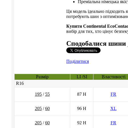
Преміальна німецька якіст
Ця модель ідеально підходить я
потребують шин з оптимізован
Купити
Continental EcoContac
вибір для тих, хто цінує безпек
Сподобалися шини
Поділитися
Размір
LI /SI
Властивості
R16
195
/
55
87 H
FR
205
/
60
96 H
XL
205
/
60
92 H
FR