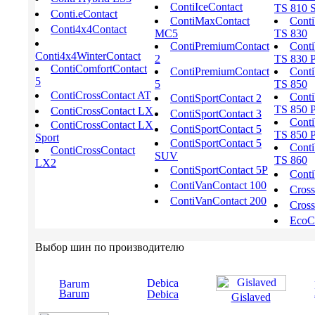
ContiIceContact
TS 810 S
Conti.eContact
ContiMaxContact
Conti
Conti4x4Contact
MC5
TS 830
ContiPremiumContact
Conti
Conti4x4WinterContact
2
TS 830 
ContiComfortContact
ContiPremiumContact
Conti
5
5
TS 850
ContiCrossContact AT
Conti
ContiSportContact 2
TS 850 
ContiCrossContact LX
ContiSportContact 3
Conti
ContiCrossContact LX
ContiSportContact 5
TS 850 
Sport
ContiSportContact 5
Conti
ContiCrossContact
SUV
TS 860
LX2
ContiSportContact 5P
Conti
ContiVanContact 100
Cros
ContiVanContact 200
Cross
EcoCo
Выбор шин по производителю
Barum
Debica
Gislaved