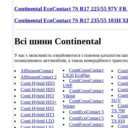
Continental EcoContact 7S
R17 225/55
97V FR
Continental EcoContact 7S
R17 235/55
103H X
Всі шини Continental
У вас є можливість ознайомитися з повним каталогом шин C
позашляхових автомобілів, а також комерційного транспорт
ContiCrossContact
AllSeasonContact
Cont
LX20 EcoPlus
AllSeasonContact 2
Conti
ContiCrossContact
Conti Hybrid HD3
Conti
UHP
Conti Hybrid HD5
Conti
ContiCrossContact
Conti
Conti Hybrid HS3
Viking
SUV
ContiCrossContact
Conti Hybrid HS3+
Conti
Winter
Conti Hybrid HS5
TS 790
ContiEcoContact 3
Conti Hybrid HT3
Conti
ContiEcoContact 5
Conti Hybrid LD3
TS 810
ContiForceContact
Conti
Conti Hybrid LS3