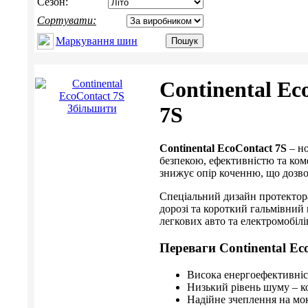
Сезон:
Сортувати:
Маркування шин
Continental Ec
Збільшити
7S
Continental EcoContact 7S
– но
безпекою, ефективністю та ком
знижує опір коченню, що дозво
Спеціальний дизайн протектора
дорозі та короткий гальмівний
легкових авто та електромобілі
Переваги
Continental Ec
Висока енергоефективніст
Низький рівень шуму – ко
Надійне зчеплення на мок