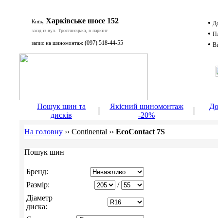
,
Харківське шосе 152
Київ
•
Д
заїзд із вул. Тростянецька, в паркінг
•
П
(097) 518-44-55
запис на шиномонтаж
•
Ві
Д
Пошук шин та
Якісний шиномонтаж
До
дисків
-20%
На головну
››
Continental
››
EcoContact 7S
Пошук шин
Бренд:
Размір:
/
Діаметр
диска: