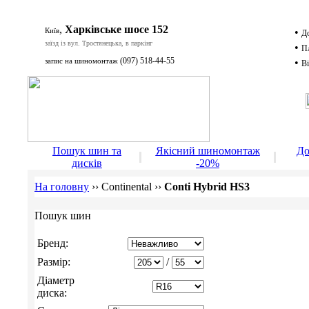
,
Харківське шосе 152
Київ
•
Д
заїзд із вул. Тростянецька, в паркінг
•
П
(097) 518-44-55
запис на шиномонтаж
•
Ві
Д
Пошук шин та
Якісний шиномонтаж
До
дисків
-20%
На головну
››
Continental
››
Conti Hybrid HS3
Пошук шин
Бренд:
Размір:
/
Діаметр
диска: