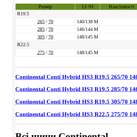
Размір
LI /SI
Властивості
R19.5
265
/
70
140/138 M
285
/
70
146/144 M
305
/
70
148/145 M
R22.5
275
/
70
148/145 M
Continental Conti Hybrid HS3
R19.5 265/70
14
Continental Conti Hybrid HS3
R19.5 285/70
14
Continental Conti Hybrid HS3
R19.5 305/70
14
Continental Conti Hybrid HS3
R22.5 275/70
14
Всі шини Continental