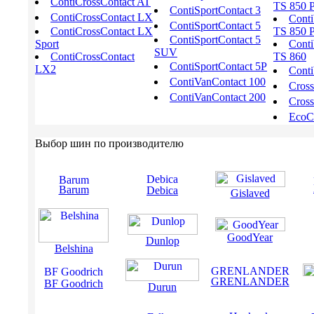
ContiCrossContact AT
TS 850 
ContiSportContact 3
ContiCrossContact LX
Conti
ContiSportContact 5
ContiCrossContact LX
TS 850 
ContiSportContact 5
Sport
Conti
SUV
ContiCrossContact
TS 860
ContiSportContact 5P
LX2
Conti
ContiVanContact 100
Cros
ContiVanContact 200
Cross
EcoCo
Выбор шин по производителю
Barum
Debica
Gislaved
GoodYear
Dunlop
Belshina
GRENLANDER
BF Goodrich
Durun