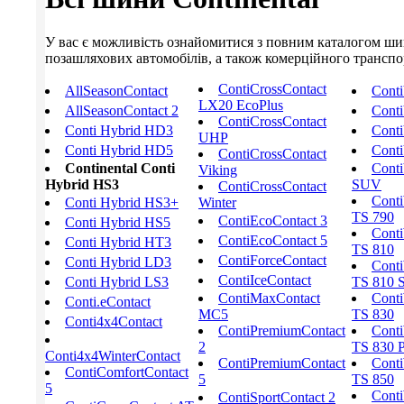
У вас є можливість ознайомитися з повним каталогом шин C
позашляхових автомобілів, а також комерційного транспорт
ContiCrossContact
AllSeasonContact
Cont
LX20 EcoPlus
AllSeasonContact 2
Conti
ContiCrossContact
Conti Hybrid HD3
Conti
UHP
Conti Hybrid HD5
Conti
ContiCrossContact
Continental Conti
Conti
Viking
Hybrid HS3
SUV
ContiCrossContact
Conti
Conti Hybrid HS3+
Winter
TS 790
ContiEcoContact 3
Conti Hybrid HS5
Conti
ContiEcoContact 5
Conti Hybrid HT3
TS 810
ContiForceContact
Conti Hybrid LD3
Conti
ContiIceContact
Conti Hybrid LS3
TS 810 S
ContiMaxContact
Conti
Conti.eContact
MC5
TS 830
Conti4x4Contact
ContiPremiumContact
Conti
2
TS 830 
Conti4x4WinterContact
ContiPremiumContact
Conti
ContiComfortContact
5
TS 850
5
Conti
ContiSportContact 2